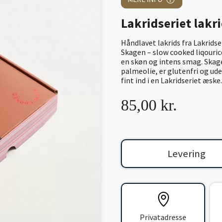
Lakridseriet lakr
Håndlavet lakrids fra Lakridse
Skagen – slow cooked liqouric
en skøn og intens smag. Skage
palmeolie, er glutenfri og ud
fint ind i en Lakridseriet æske.
85,00 kr.
Levering
Privatadresse