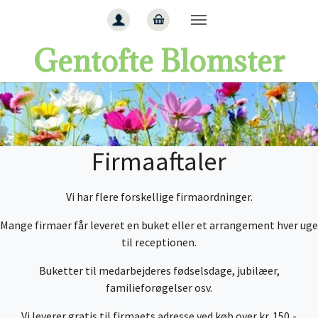
Gå til hoved-indhold
Gentofte Blomster
Firmaaftaler
Vi har flere forskellige firmaordninger.
Mange firmaer får leveret en buket eller et arrangement hver uge
til receptionen.
Buketter til medarbejderes fødselsdage, jubilæer,
familieforøgelser osv.
Vi leverer gratis til firmaets adresse ved køb over kr. 150,-