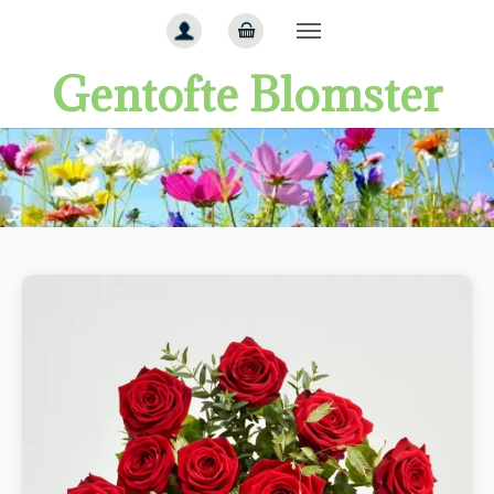
Gå til hoved-indhold
Gentofte Blomster