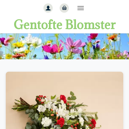
Gå til hoved-indhold
Gentofte Blomster